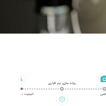
پیاده سازی نرم افزاری
اسی
انیمیت / چاپ / و . . .