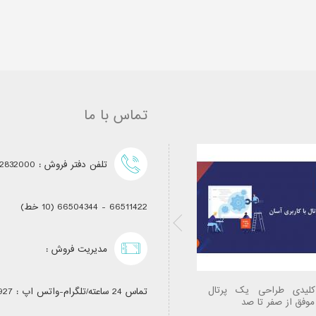
تماس با ما
تلفن دفتر فروش : 62832000 (خط ویژه)
66511422 - 66504344 (10 خط)
مدیریت فروش :
کلیدی طراحی یک پرتال
طراحی تخصصی وب سایت
تماس 24 ساعته/تلگرام-واتس اپ : 09122502927
موفق از صفر تا صد
مخصوص صنف ابزارآلات