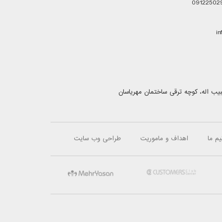
این بهار میتواند نام تو باشد
نخستین نمایشگاه بین‌المللی کار
ایران «جابکس» 5 الی 8 اردیبهشت
برگزار می شود
1401/01/10
96/12/22
بیب اله، کوچه ترقی ساختمان مهریاسان
یم ما
اهداف و ماموریت
طراحی وب سایت