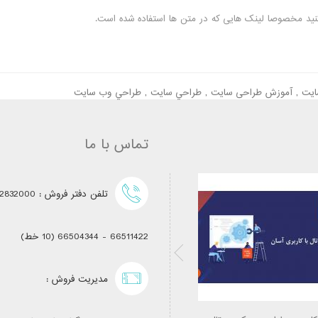
ید مخصوصا لینک هایی که در متن ها استفاده شده است.
ايت
,
آموزش طراحی سایت
,
طراحي سایت
,
طراحي وب سایت
تماس با ما
تلفن دفتر فروش : 62832000 (خط ویژه)
66511422 - 66504344 (10 خط)
مدیریت فروش :