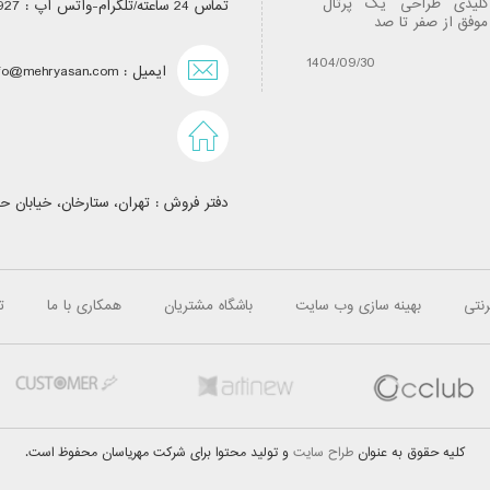
کلیدی طراحی یک پرتال
طراحی تخصصی وب سایت
تماس 24 ساعته/تلگرام-واتس اپ : 09122502927
موفق از صفر تا صد
مخصوص صنف ابزارآلات
1401/09/21
1404/09/30
ایمیل : info@mehryasan.com
دفتر فروش : تهران، ستارخان، خیابان ح
رنتی
بهینه سازی وب سایت
باشگاه مشتریان
همکاری با ما
ت
کلیه حقوق به عنوان
طراح سایت
و تولید محتوا برای شرکت مهریاسان محفوظ است.