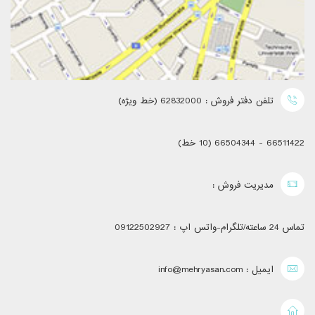
تلفن دفتر فروش : 62832000 (خط ویژه)
66511422 - 66504344 (10 خط)
مدیریت فروش :
تماس 24 ساعته/تلگرام-واتس اپ : 09122502927
ایمیل : info@mehryasan.com